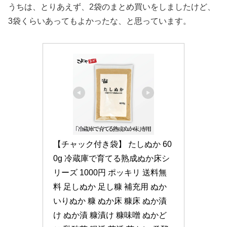
うちは、とりあえず、2袋のまとめ買いをしましたけど、
3袋くらいあってもよかったな、と思っています。
【チャック付き袋】 たしぬか 60
0g 冷蔵庫で育てる熟成ぬか床シ
リーズ 1000円 ポッキリ 送料無
料 足しぬか 足し糠 補充用 ぬか 
いりぬか 糠 ぬか床 糠床 ぬか漬
け ぬか漬 糠漬け 糠味噌 ぬかど