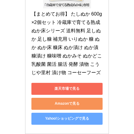
【まとめてお得】 たしぬか 600g
×2個セット 冷蔵庫で育てる熟成
ぬか床シリーズ 送料無料 足しぬ
か 足し糠 補充用 いりぬか 糠 ぬ
か ぬか床 糠床 ぬか漬け ぬか漬 
糠漬け 糠味噌 ぬかみそ ぬかどこ 
乳酸菌 菌活 腸活 発酵 漬物 こう
じや里村 漬け物 コーセーフーズ
楽天市場で見る
Amazonで見る
Yahoo!ショッピングで見る