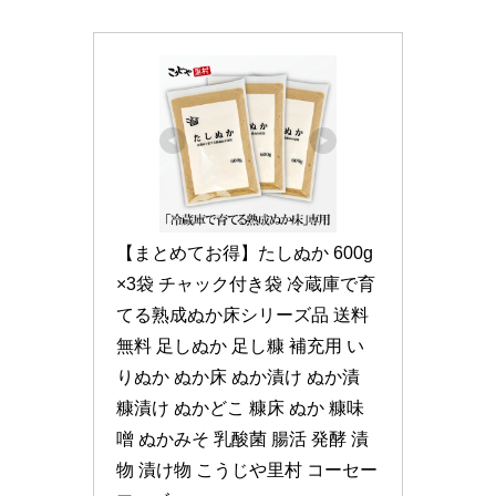
【まとめてお得】たしぬか 600g
×3袋 チャック付き袋 冷蔵庫で育
てる熟成ぬか床シリーズ品 送料
無料 足しぬか 足し糠 補充用 い
りぬか ぬか床 ぬか漬け ぬか漬 
糠漬け ぬかどこ 糠床 ぬか 糠味
噌 ぬかみそ 乳酸菌 腸活 発酵 漬
物 漬け物 こうじや里村 コーセー