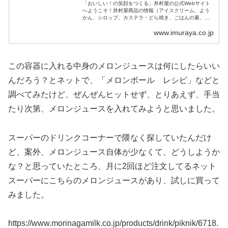
「おいしい！の笑顔をつくる」井村屋の公式Webサイト
へようこそ！井村屋商品の情報（アイスクリーム、よう
かん、シロップ、カステラ・どら焼き、ごはんの素、豆
腐、あん・ゆであずき、おしるこ・ぜんざい、肉まん・
www.imuraya.co.jp
あんまんなど）や井村屋商品を使ったレシ...
この容器に入れる中身のメロンジュースは何にしたらいい
んだろう？とネットで、「メロンボール レシピ」などと
調べてみたけど、ぜんぜんヒットせず、とりあえず、手当
たり次第、メロンジュースを入れてみようと思いました。
スーパーのドリンクコーナーで隈なく探していたんだけ
ど、案外、メロンジュース自体が少なくて、どうしようか
な？と思っていたところ、月に2回ほど注文してるネット
スーパーにこちらのメロンジュースがあり、試しに買って
みました。
https://www.morinagamilk.co.jp/products/drink/piknik/6718.