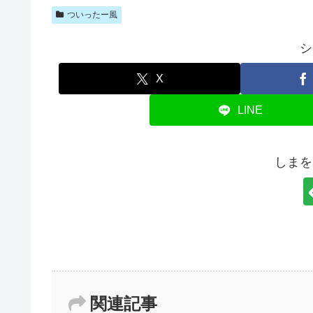
ついったー風
シ
X
LINE
しまを
関連記事