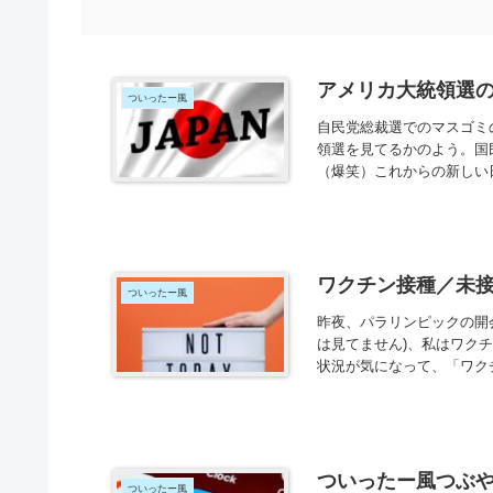
アメリカ大統領選
ついったー風
自民党総裁選でのマスゴミ
領選を見てるかのよう。国
（爆笑）これからの新しい
ワクチン接種／未
ついったー風
昨夜、パラリンピックの開
は見てません)、私はワク
状況が気になって、「ワクチ
ついったー風つぶ
ついったー風