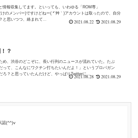
ろいろと情報収集してます。といっても、いわゆる「ROM専」
 = 読むだけのメンバー)ですけどねー( *´艸｀)アカウントは取ったので、自分
と思いつつ、絡まれて...
2021.08.22
2021.08.29
列！？
ため、渋谷のどこぞに、長い行列のニュースが流れていた。たぶ
だって、こんなにワクチン打ちたいんだよ！」というプロパガン
？と思っていたんだけど、やっぱりTwitterに...
2021.08.28
2021.08.29
(^^)v