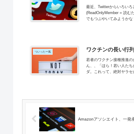
最近、Twitterからい
(ReadOnlyMember
でもつぶやいてみようかな？
ワクチンの長い行
ついったー風
若者のワクチン接種推進の
ん、、「ほら！若い人たち
ダ。これって、絶対ヤラセだろ
Amazonアソシエイト、一発承認