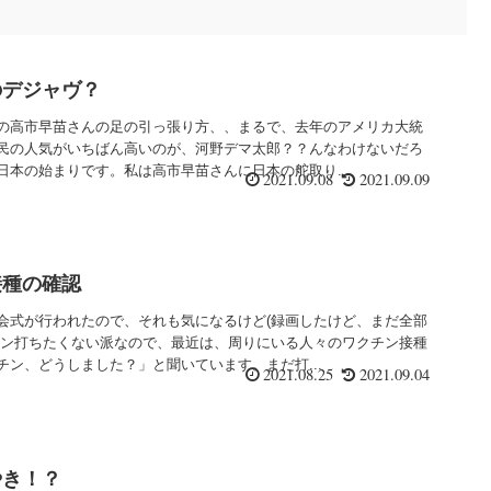
のデジャヴ？
の高市早苗さんの足の引っ張り方、、まるで、去年のアメリカ大統
民の人気がいちばん高いのが、河野デマ太郎？？んなわけないだろ
日本の始まりです。私は高市早苗さんに日本の舵取り...
2021.09.08
2021.09.09
接種の確認
会式が行われたので、それも気になるけど(録画したけど、まだ全部
チン打ちたくない派なので、最近は、周りにいる人々のワクチン接種
ン、どうしました？」と聞いています。まだ打...
2021.08.25
2021.09.04
やき！？