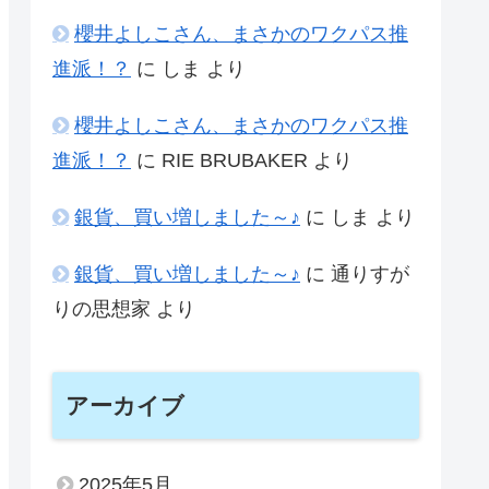
櫻井よしこさん、まさかのワクパス推
進派！？
に
しま
より
櫻井よしこさん、まさかのワクパス推
進派！？
に
RIE BRUBAKER
より
銀貨、買い増しました～♪
に
しま
より
銀貨、買い増しました～♪
に
通りすが
りの思想家
より
アーカイブ
2025年5月