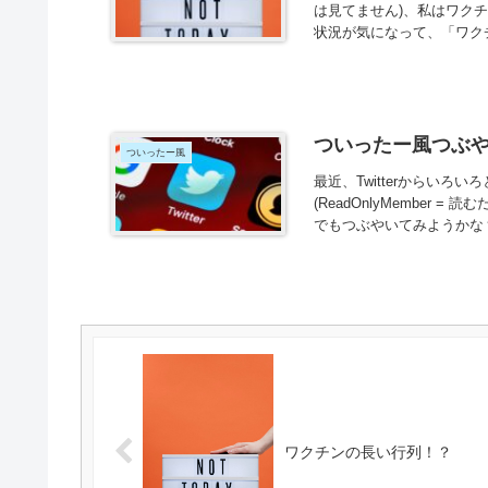
は見てません)、私はワク
状況が気になって、「ワクチ
ついったー風つぶ
ついったー風
最近、Twitterからい
(ReadOnlyMember
でもつぶやいてみようかな？
ワクチンの長い行列！？