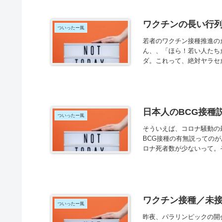
ワクチンの長い行
ついったー風
若者のワクチン接種推進の
ん、、「ほら！若い人たち
ダ。これって、絶対ヤラセだろ
日本人のBCG接種
ついったー風
そういえば、コロナ騒動の
BCG接種の有無説っての
ロナ死者数が少ないって。そ
ワクチン接種／未
ついったー風
昨夜、パラリンピックの開