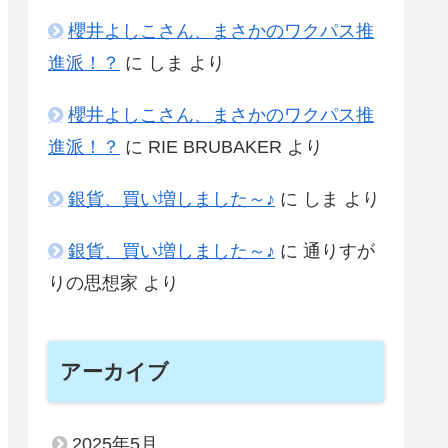
櫻井よしこさん、まさかのワクパス推
進派！？
に
しま
より
櫻井よしこさん、まさかのワクパス推
進派！？
に
RIE BRUBAKER
より
銀貨、買い増しました～♪
に
しま
より
銀貨、買い増しました～♪
に
通りすが
りの思想家
より
アーカイブ
2025年5月