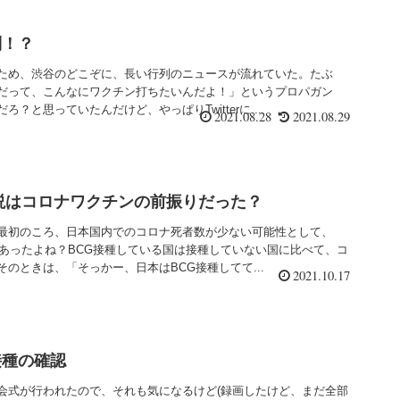
列！？
ため、渋谷のどこぞに、長い行列のニュースが流れていた。たぶ
だって、こんなにワクチン打ちたいんだよ！」というプロパガン
？と思っていたんだけど、やっぱりTwitterに...
2021.08.28
2021.08.29
説はコロナワクチンの前振りだった？
最初のころ、日本国内でのコロナ死者数が少ない可能性として、
があったよね？BCG接種している国は接種していない国に比べて、コ
のときは、「そっかー、日本はBCG接種してて...
2021.10.17
接種の確認
会式が行われたので、それも気になるけど(録画したけど、まだ全部