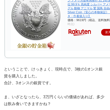
ン アメリカ造幣局発行 31.1gの
位:99.9％ 高純度 シルバー ア
グル 動物 アニマル 鷲 国鳥 自
Silver Coin《安心の本物保
き・巾着袋入り】
価格：9619円（税込、送料無料
時点)
楽
ということで、けっきょく、現時点で、3枚の1オンス銀
貨を購入しました。
合計、3オンスの銀貨です。
ま、いざとなったら、3万円くらいの価値があれば、多少
は飲み食いできますかね？