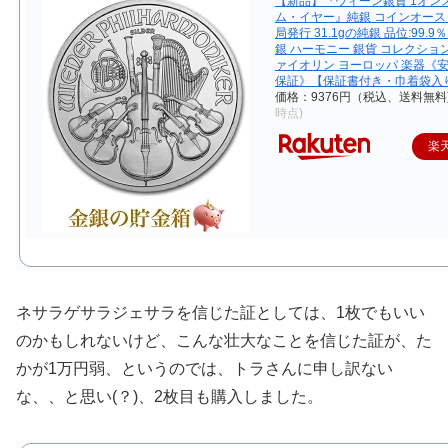
【新品】『ウィーン銀貨 1オン
ム・イヤー』純銀 コインオー
局発行 31.1gの純銀 品位:99.9
銀 ハーモニー 銀貨 コレクション
ァイオリン ヨーロッパ 楽器《
保証》【保証書付き・巾着袋入
価格：9376円（税込、送料無料
時点)
楽
ネサラゲサラジェサラを信じた証としては、1枚でもいい
のかもしれないけど、こんな壮大なことを信じた証が、た
かが1万円弱、というのでは、トラさんに申し訳ない
な、、と思い(？)、2枚目も購入しました。