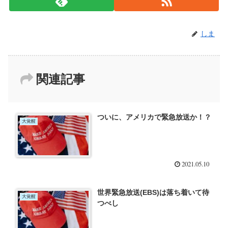
しま
関連記事
ついに、アメリカで緊急放送か！？
大覚醒
2021.05.10
世界緊急放送(EBS)は落ち着いて待
大覚醒
つべし