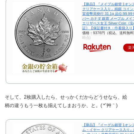
【新品】『メイプル銀貨 1オンス 
クリアケース入り』純銀 コイン
室造幣局発行 31.1g 品位:99.9
バー カナダ 銀貨 メープル メ
エリザベス女王 Silver Coin
証》【保証書付き・巾着袋入り
価格：9376円（税込、送料無料
時点)
楽
そして、2枚購入したら、せっかくだからどうせなら、絵
柄の違うもう一枚も揃えてしまおうか、と。( *´艸｀)
【新品】『イーグル銀貨 1オン
ム・イヤー クリアケース入り』